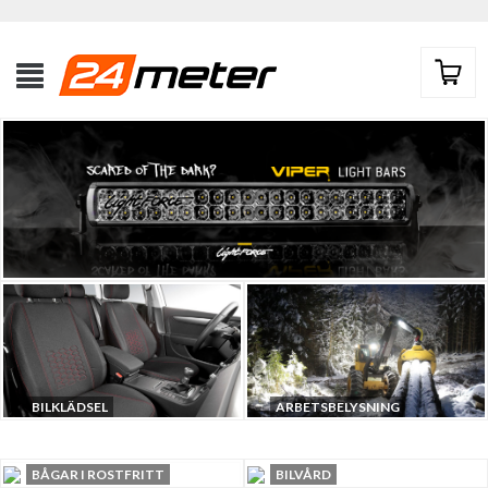
BILKLÄDSEL
ARBETSBELYSNING
KLICKA HÄR
BÅGAR I ROSTFRITT
BILVÅRD