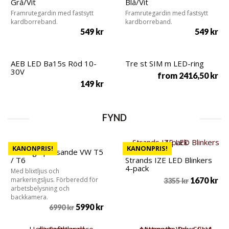
Grå/Vit
Blå/Vit
Framrutegardin med fastsytt
Framrutegardin med fastsytt
kardborreband.
kardborreband.
549
kr
549
kr
AEB LED Ba15s Röd 10-
Tre st SIM m LED-ring
30V
from
2416,50
kr
149
kr
FYND
KANONPRIS!
KANONPRIS!
Takbåge passande VW T5
/ T6
Strands IZE LED Blinkers
4-pack
Med blixtljus och
markeringsljus. Förberedd för
1670
kr
3355
kr
arbetsbelysning och
backkamera.
5990
kr
6990
kr