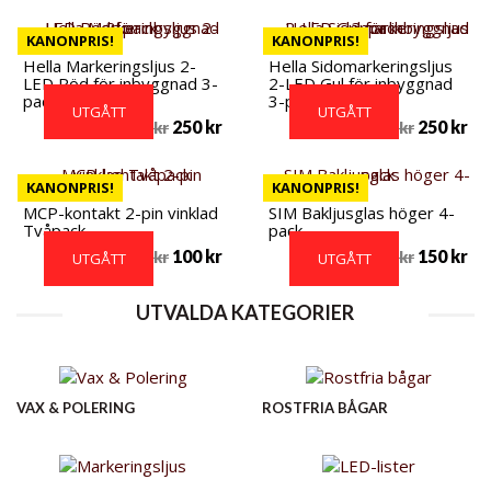
KANONPRIS!
KANONPRIS!
Hella Markeringsljus 2-
Hella Sidomarkeringsljus
LED Röd för inbyggnad 3-
2-LED Gul för inbyggnad
pack
3-pack
UTGÅTT
UTGÅTT
250
kr
250
kr
800
kr
800
kr
KANONPRIS!
KANONPRIS!
MCP-kontakt 2-pin vinklad
SIM Bakljusglas höger 4-
Tvåpack
pack
100
kr
150
kr
249
kr
796
kr
UTGÅTT
UTGÅTT
UTVALDA KATEGORIER
VAX & POLERING
ROSTFRIA BÅGAR