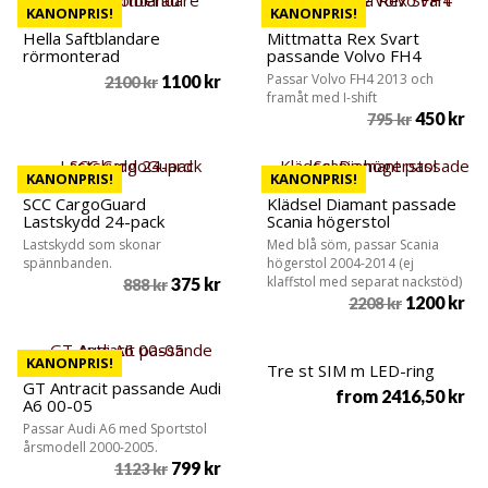
KANONPRIS!
KANONPRIS!
Hella Saftblandare
Mittmatta Rex Svart
rörmonterad
passande Volvo FH4
Passar Volvo FH4 2013 och
1100
kr
2100
kr
framåt med I-shift
450
kr
795
kr
KANONPRIS!
KANONPRIS!
SCC CargoGuard
Klädsel Diamant passade
Lastskydd 24-pack
Scania högerstol
Lastskydd som skonar
Med blå söm, passar Scania
spännbanden.
högerstol 2004-2014 (ej
klaffstol med separat nackstöd)
375
kr
888
kr
1200
kr
2208
kr
KANONPRIS!
Tre st SIM m LED-ring
GT Antracit passande Audi
from
2416,50
kr
A6 00-05
Passar Audi A6 med Sportstol
årsmodell 2000-2005.
799
kr
1123
kr